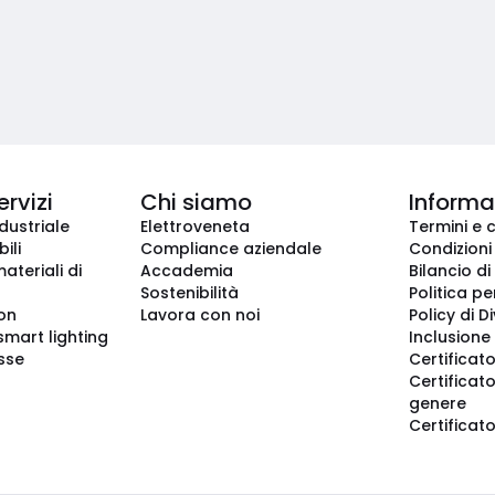
ervizi
Chi siamo
Informaz
dustriale
Elettroveneta
Termini e 
ili
Compliance aziendale
Condizioni
ateriali di
Accademia
Bilancio di
Sostenibilità
Politica pe
ion
Lavora con noi
Policy di D
smart lighting
Inclusione 
sse
Certificato
Certificato
genere
Certificat