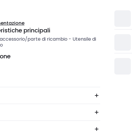
entazione
istiche principali
 accessorio/parte di ricambio
-
Utensile di
io
ione