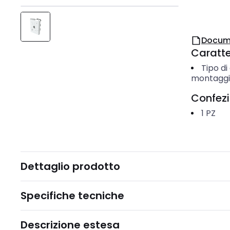
Docum
Caratter
Tipo di
montagg
Confez
1
PZ
Dettaglio prodotto
Specifiche tecniche
Descrizione estesa