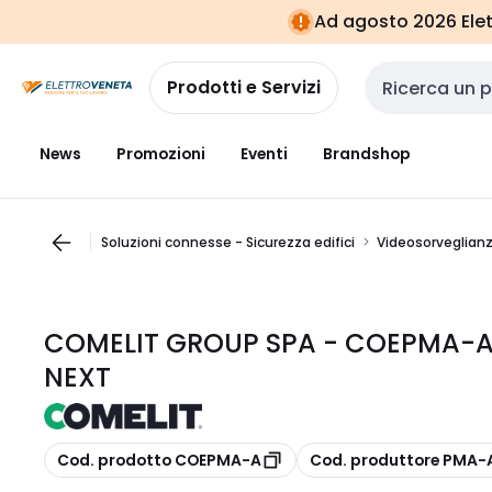
Vai alla
Vai
Ad agosto 2026 Elett
navigazione
alla
pagina
Prodotti e Servizi
Cerca input
News
Promozioni
Eventi
Brandshop
Soluzioni connesse - Sicurezza edifici
Videosorveglian
COMELIT GROUP SPA - COEPMA-A
NEXT
copia
copia
Cod. prodotto COEPMA-A
Cod. produttore PMA-