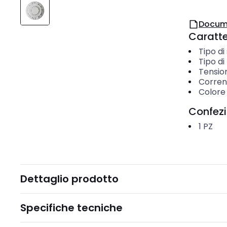
Docum
Caratter
Tipo di
Tipo d
Tension
Corrent
Colore
Confez
1
PZ
Dettaglio prodotto
Specifiche tecniche