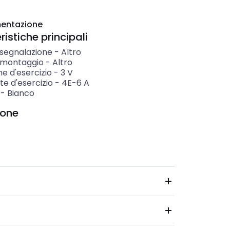
entazione
istiche principali
 segnalazione
-
Altro
i montaggio
-
Altro
e d'esercizio
-
3
V
e d'esercizio
-
4E-6
A
-
Bianco
ione