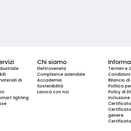
ervizi
Chi siamo
Informaz
dustriale
Elettroveneta
Termini e 
ili
Compliance aziendale
Condizioni
ateriali di
Accademia
Bilancio di
Sostenibilità
Politica pe
ion
Lavora con noi
Policy di D
smart lighting
Inclusione 
sse
Certificato
Certificato
genere
Certificat