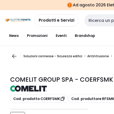
Vai alla
Vai
Ad agosto 2026 Elett
navigazione
alla
pagina
Prodotti e Servizi
Cerca input
News
Promozioni
Eventi
Brandshop
Soluzioni connesse - Sicurezza edifici
Antintrusione
COMELIT GROUP SPA - COERFSMK
copia
copia
Cod. prodotto COERFSMK
Cod. produttore RFSM