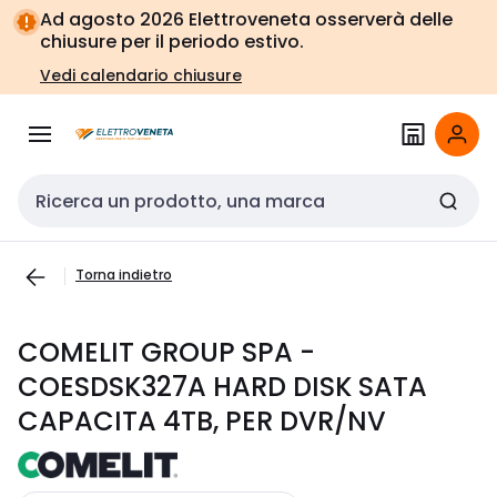
Vai alla
Vai
Ad agosto 2026 Elettroveneta osserverà delle
navigazione
alla
chiusure per il periodo estivo.
pagina
Vedi calendario chiusure
Cerca input
Torna indietro
COMELIT GROUP SPA -
COESDSK327A HARD DISK SATA
CAPACITA 4TB, PER DVR/NV