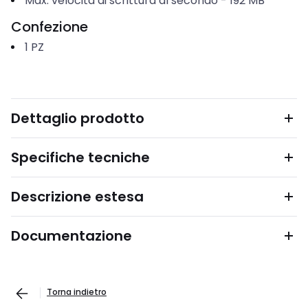
Max. velocità di scrittura al secondo
-
192
MB
Confezione
1
PZ
Dettaglio prodotto
Specifiche tecniche
Descrizione estesa
Documentazione
Torna indietro