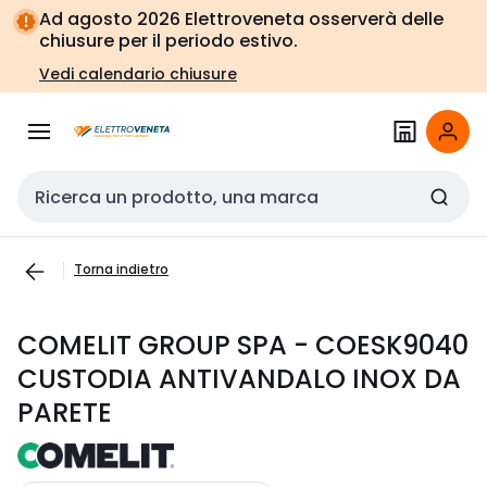
Vai alla
Vai
Ad agosto 2026 Elettroveneta osserverà delle
navigazione
alla
chiusure per il periodo estivo.
pagina
Vedi calendario chiusure
Cerca input
Torna indietro
COMELIT GROUP SPA - COESK9040
CUSTODIA ANTIVANDALO INOX DA
PARETE