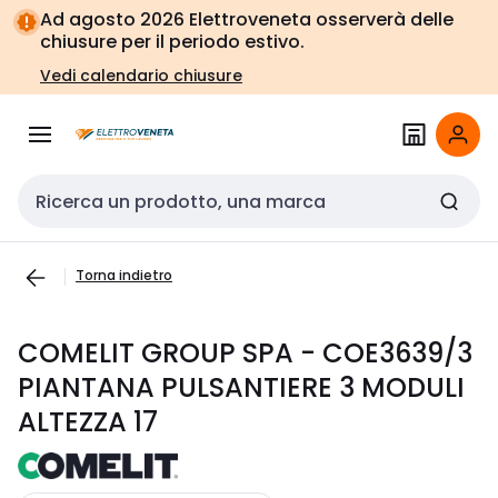
Vai alla
Vai
Ad agosto 2026 Elettroveneta osserverà delle
navigazione
alla
chiusure per il periodo estivo.
pagina
Vedi calendario chiusure
Cerca input
Torna indietro
COMELIT GROUP SPA - COE3639/3
PIANTANA PULSANTIERE 3 MODULI
ALTEZZA 17