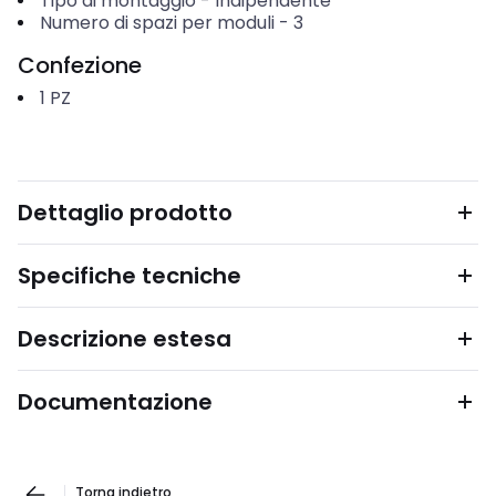
Tipo di montaggio
-
Indipendente
Numero di spazi per moduli
-
3
Confezione
1
PZ
Dettaglio prodotto
Specifiche tecniche
Descrizione estesa
Documentazione
Torna indietro