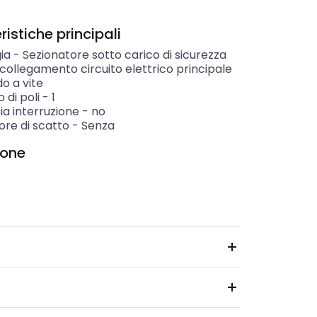
istiche principali
ia
-
Sezionatore sotto carico di sicurezza
 collegamento circuito elettrico principale
o a vite
di poli
-
1
a interruzione
-
no
ore di scatto
-
Senza
ione