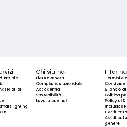
ervizi
Chi siamo
Informaz
dustriale
Elettroveneta
Termini e 
ili
Compliance aziendale
Condizioni
ateriali di
Accademia
Bilancio di
Sostenibilità
Politica pe
ion
Lavora con noi
Policy di D
smart lighting
Inclusione 
sse
Certificato
Certificato
genere