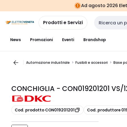
Vai alla
Vai
Ad agosto 2026 Elett
navigazione
alla
pagina
Prodotti e Servizi
Cerca input
News
Promozioni
Eventi
Brandshop
Automazione industriale
Fusibili e accessori
Base por
CONCHIGLIA - CON019201201 VS/1
copia
copia
Cod. prodotto CON019201201
Cod. produttore 01