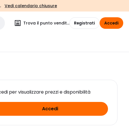
.
Vedi calendario chiusure
Trova il punto vendita
Registrati
Accedi
edi per visualizzare prezzi e disponibilità
Accedi