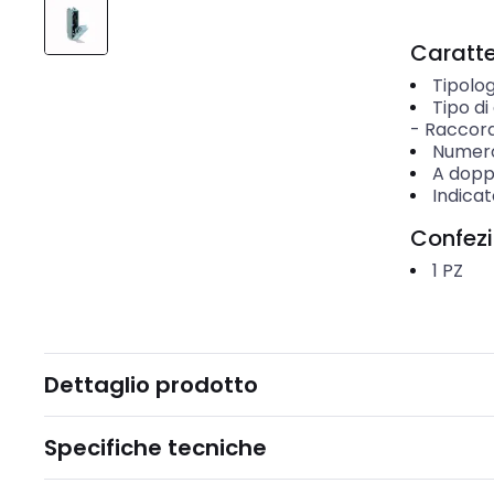
Caratter
Tipolog
Tipo di
-
Raccord
Numero 
A doppi
Indicat
Confez
1
PZ
Dettaglio prodotto
Specifiche tecniche