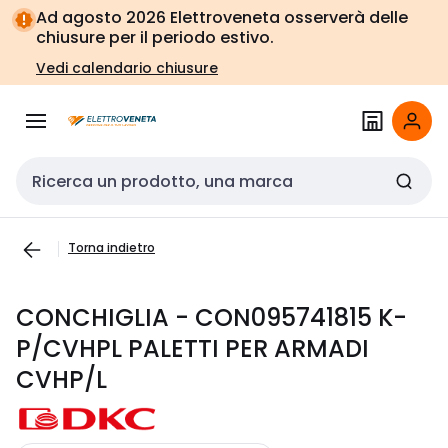
Vai alla
Vai
Ad agosto 2026 Elettroveneta osserverà delle
navigazione
alla
chiusure per il periodo estivo.
pagina
Vedi calendario chiusure
Cerca input
Torna indietro
CONCHIGLIA - CON095741815 K-
P/CVHPL PALETTI PER ARMADI
CVHP/L