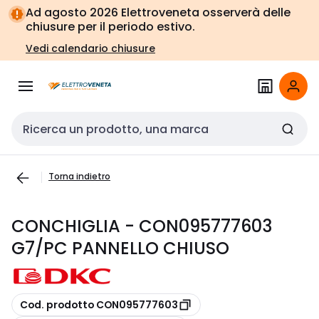
Vai alla
Vai
Ad agosto 2026 Elettroveneta osserverà delle
navigazione
alla
chiusure per il periodo estivo.
pagina
Vedi calendario chiusure
Cerca input
Torna indietro
CONCHIGLIA - CON095777603
G7/PC PANNELLO CHIUSO
copia
Cod. prodotto CON095777603