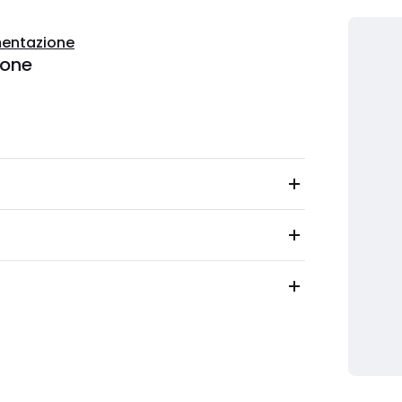
entazione
ione