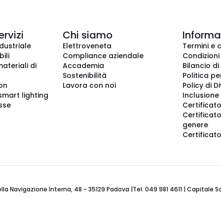
ervizi
Chi siamo
Informaz
dustriale
Elettroveneta
Termini e 
ili
Compliance aziendale
Condizioni
ateriali di
Accademia
Bilancio di
Sostenibilità
Politica pe
ion
Lavora con noi
Policy di D
smart lighting
Inclusione 
sse
Certificato
Certificato
genere
Certificat
 Navigazione Interna, 48 - 35129 Padova |Tel. 049 981 4611 | Capitale Soci