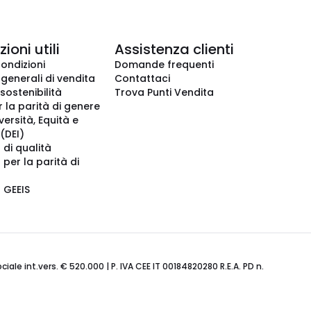
ioni utili
Assistenza clienti
condizioni
Domande frequenti
 generali di vendita
Contattaci
 sostenibilità
Trova Punti Vendita
r la parità di genere
iversità, Equità e
(DEI)
 di qualità
 per la parità di
o GEEIS
ale int.vers. € 520.000 | P. IVA CEE IT 00184820280 R.E.A. PD n.