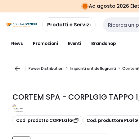
Vai alla
Vai
Ad agosto 2026 Elett
navigazione
alla
pagina
Prodotti e Servizi
Cerca input
News
Promozioni
Eventi
Brandshop
Power Distribution
Impianti antideflagranti
Contenit
CORTEM SPA - CORPLG1G TAPPO 1/
copia
copia
Cod. prodotto CORPLG1G
Cod. produttore PLG1G