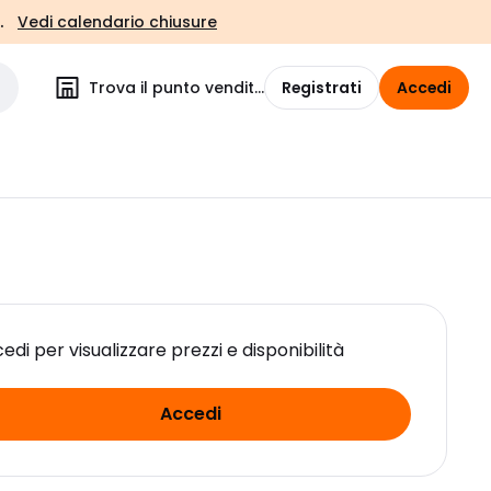
.
Vedi calendario chiusure
Trova il punto vendita
Registrati
Accedi
edi per visualizzare prezzi e disponibilità
Accedi