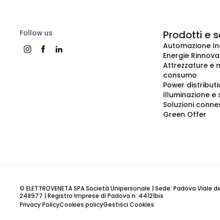
Follow us
Prodotti e s
Automazione In
Energie Rinnovab
Attrezzature e m
consumo
Power distribut
Illuminazione e 
Soluzioni conne
Green Offer
© ELETTROVENETA SPA Società Unipersonale | Sede: Padova Viale della
248977 | Registro Imprese di Padova n. 44121bis
Privacy Policy
Cookies policy
Gestisci Cookies