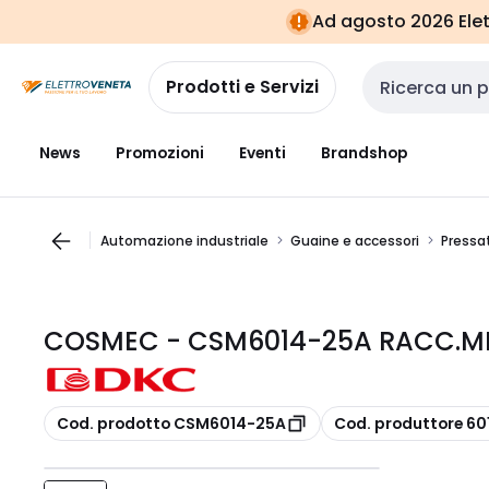
Vai alla
Vai
Ad agosto 2026 Elett
navigazione
alla
pagina
Prodotti e Servizi
Cerca input
News
Promozioni
Eventi
Brandshop
Automazione industriale
Guaine e accessori
Pressa
COSMEC - CSM6014-25A RACC.MET.
copia
copia
Cod. prodotto CSM6014-25A
Cod. produttore 6