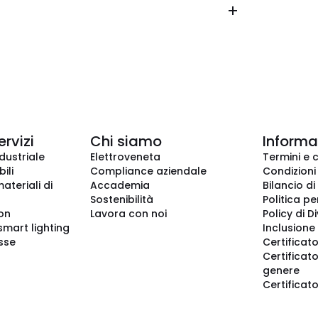
ervizi
Chi siamo
Informaz
dustriale
Elettroveneta
Termini e 
ili
Compliance aziendale
Condizioni
ateriali di
Accademia
Bilancio di
Sostenibilità
Politica pe
ion
Lavora con noi
Policy di D
smart lighting
Inclusione 
sse
Certificato
Certificato
genere
Certificat