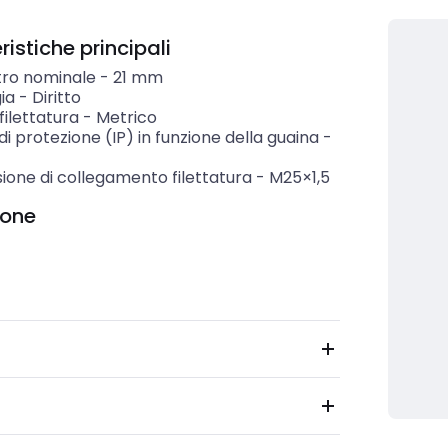
istiche principali
ro nominale
-
21
mm
ia
-
Diritto
 filettatura
-
Metrico
i protezione (IP) in funzione della guaina
-
ione di collegamento filettatura
-
M25×1,5
ione