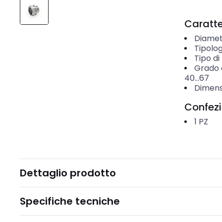
Caratter
Diamet
Tipolog
Tipo di
Grado d
40...67
Dimens
Confez
1
PZ
Dettaglio prodotto
Specifiche tecniche