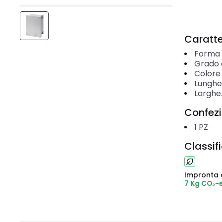
Caratter
Forma
Grado d
Colore
Lunghe
Larghe
Confez
1
PZ
Classif
Impronta 
7 Kg CO₂-