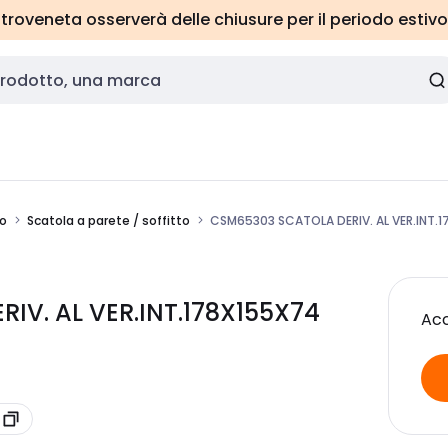
roveneta osserverà delle chiusure per il periodo estivo
to
Scatola a parete / soffitto
CSM65303 SCATOLA DERIV. AL VER.INT.1
V. AL VER.INT.178X155X74
Acc
3