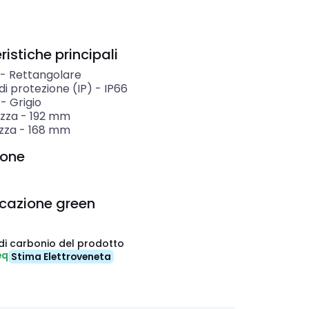
istiche principali
-
Rettangolare
i protezione (IP)
-
IP66
-
Grigio
zza
-
192
mm
zza
-
168
mm
ione
icazione green
di carbonio del prodotto
eq
Stima Elettroveneta