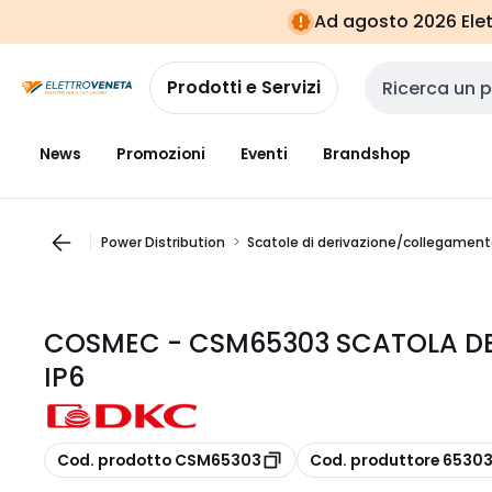
Vai alla
Vai
Ad agosto 2026 Elett
navigazione
alla
pagina
Prodotti e Servizi
Cerca input
News
Promozioni
Eventi
Brandshop
Power Distribution
Scatole di derivazione/collegamen
COSMEC - CSM65303 SCATOLA DERI
IP6
copia
copia
Cod. prodotto CSM65303
Cod. produttore 6530