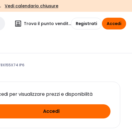
.
Vedi calendario chiusure
Trova il punto vendita
Registrati
Accedi
78X155X74 IP6
edi per visualizzare prezzi e disponibilità
Accedi