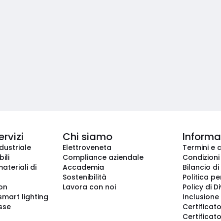
ervizi
Chi siamo
Informaz
dustriale
Elettroveneta
Termini e 
ili
Compliance aziendale
Condizioni
ateriali di
Accademia
Bilancio di
Sostenibilità
Politica pe
ion
Lavora con noi
Policy di D
smart lighting
Inclusione 
sse
Certificato
Certificato