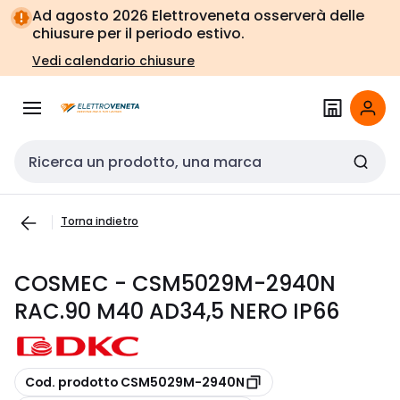
Vai alla
Vai
Ad agosto 2026 Elettroveneta osserverà delle
navigazione
alla
chiusure per il periodo estivo.
pagina
Vedi calendario chiusure
Cerca input
Torna indietro
COSMEC - CSM5029M-2940N
RAC.90 M40 AD34,5 NERO IP66
copia
Cod. prodotto CSM5029M-2940N