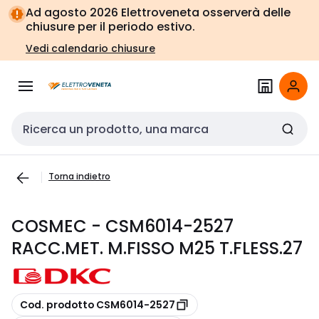
Vai alla
Vai
Ad agosto 2026 Elettroveneta osserverà delle
navigazione
alla
chiusure per il periodo estivo.
pagina
Vedi calendario chiusure
Cerca input
Torna indietro
COSMEC - CSM6014-2527
RACC.MET. M.FISSO M25 T.FLESS.27
copia
Cod. prodotto CSM6014-2527