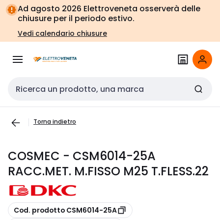
Vai alla
Vai
Ad agosto 2026 Elettroveneta osserverà delle
navigazione
alla
chiusure per il periodo estivo.
pagina
Vedi calendario chiusure
Cerca input
Torna indietro
COSMEC - CSM6014-25A
RACC.MET. M.FISSO M25 T.FLESS.22
copia
Cod. prodotto CSM6014-25A