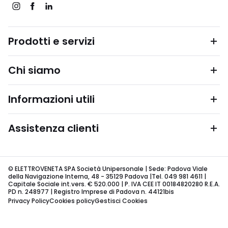
Prodotti e servizi
Chi siamo
Informazioni utili
Assistenza clienti
© ELETTROVENETA SPA Società Unipersonale | Sede: Padova Viale
della Navigazione Interna, 48 - 35129 Padova |Tel. 049 981 4611 |
Capitale Sociale int.vers. € 520.000 | P. IVA CEE IT 00184820280 R.E.A.
PD n. 248977 | Registro Imprese di Padova n. 44121bis
Privacy Policy
Cookies policy
Gestisci Cookies