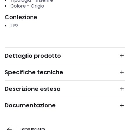
Tipologia
-
Inserire
Colore
-
Grigio
Confezione
1
PZ
Dettaglio prodotto
Specifiche tecniche
Descrizione estesa
Documentazione
Torna indietro