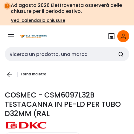
Vai alla
Vai
Ad agosto 2026 Elettroveneta osserverà delle
navigazione
alla
chiusure per il periodo estivo.
pagina
Vedi calendario chiusure
Cerca input
Torna indietro
COSMEC - CSM6097L32B
TESTACANNA IN PE-LD PER TUBO
D32MM (RAL