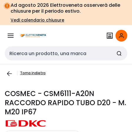
Vai alla
Vai
Ad agosto 2026 Elettroveneta osserverà delle
navigazione
alla
chiusure per il periodo estivo.
pagina
Vedi calendario chiusure
Cerca input
Torna indietro
COSMEC - CSM6111-A20N
RACCORDO RAPIDO TUBO D20 - M.
M20 IP67