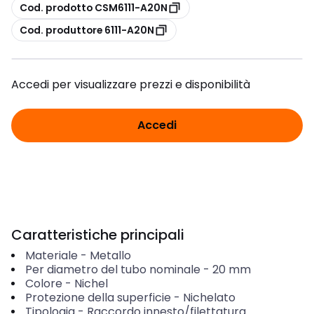
copia
Cod. prodotto CSM6111-A20N
copia
Cod. produttore 6111-A20N
Accedi per visualizzare prezzi e disponibilità
Accedi
Caratteristiche principali
Materiale
-
Metallo
Per diametro del tubo nominale
-
20
mm
Colore
-
Nichel
Protezione della superficie
-
Nichelato
Tipologia
-
Raccordo innesto/filettatura