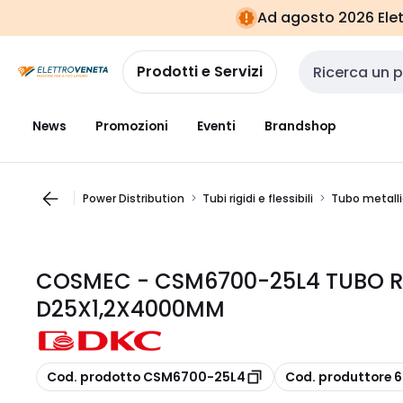
Vai alla
Vai
Ad agosto 2026 Elett
navigazione
alla
pagina
Prodotti e Servizi
Cerca input
News
Promozioni
Eventi
Brandshop
Power Distribution
Tubi rigidi e flessibili
Tubo metalli
COSMEC - CSM6700-25L4 TUBO RI
D25X1,2X4000MM
copia
copia
Cod. prodotto CSM6700-25L4
Cod. produttore 