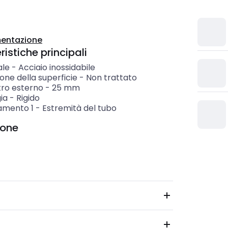
entazione
istiche principali
ale
-
Acciaio inossidabile
one della superficie
-
Non trattato
ro esterno
-
25
mm
ia
-
Rigido
amento 1
-
Estremità del tubo
ione