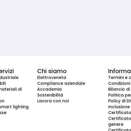
ervizi
Chi siamo
Informaz
dustriale
Elettroveneta
Termini e 
ili
Compliance aziendale
Condizioni
ateriali di
Accademia
Bilancio di
Sostenibilità
Politica pe
ion
Lavora con noi
Policy di D
smart lighting
Inclusione 
sse
Certificato
Certificato
genere
Certificat