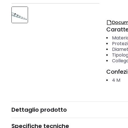
Docum
Caratter
Materi
Protezi
Diamet
Tipolog
Colleg
Confez
4
M
Dettaglio prodotto
Specifiche tecniche