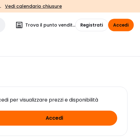
.
Vedi calendario chiusure
Trova il punto vendita
Registrati
Accedi
edi per visualizzare prezzi e disponibilità
Accedi