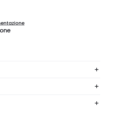
entazione
ione