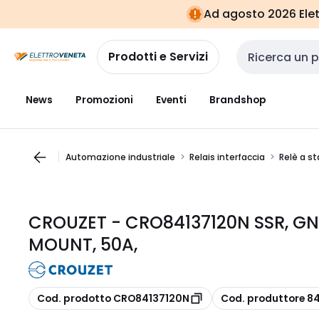
Vai alla
Vai
Ad agosto 2026 Elett
navigazione
alla
pagina
Prodotti e Servizi
Cerca input
News
Promozioni
Eventi
Brandshop
Automazione industriale
Relais interfaccia
Relè a st
CROUZET - CRO84137120N SSR, GN,
MOUNT, 50A,
copia
copia
Cod. prodotto CRO84137120N
Cod. produttore 8