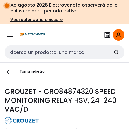
Vai alla
Vai
Ad agosto 2026 Elettroveneta osserverà delle
navigazione
alla
chiusure per il periodo estivo.
pagina
Vedi calendario chiusure
Cerca input
Torna indietro
CROUZET - CRO84874320 SPEED
MONITORING RELAY HSV, 24-240
VAC/D