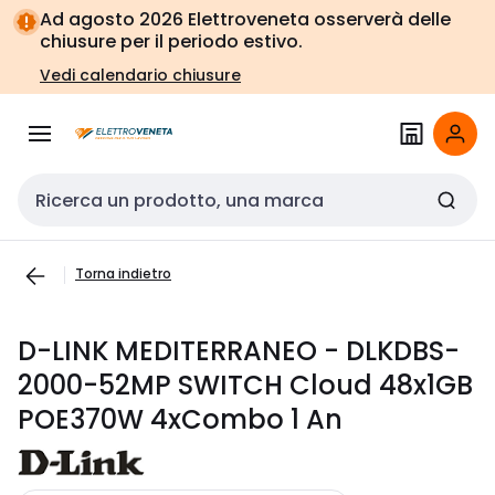
Vai alla
Vai
Ad agosto 2026 Elettroveneta osserverà delle
navigazione
alla
chiusure per il periodo estivo.
pagina
Vedi calendario chiusure
Cerca input
Torna indietro
D-LINK MEDITERRANEO - DLKDBS-
2000-52MP SWITCH Cloud 48x1GB
POE370W 4xCombo 1 An