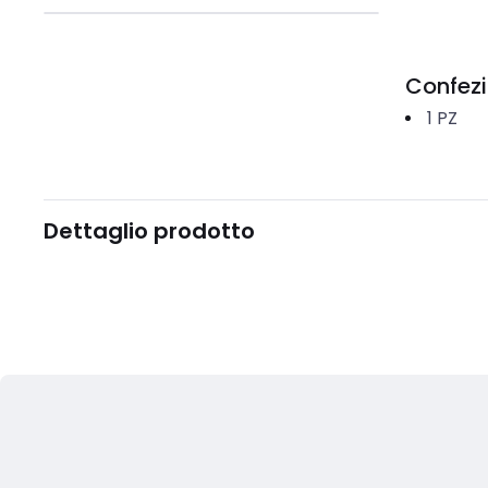
Confez
1
PZ
Dettaglio prodotto