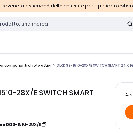
roveneta osserverà delle chiusure per il periodo estivo
er componenti di rete attivi
DLKDGS-1510-28X/E SWITCH SMART 24 X 1G
1510-28X/E SWITCH SMART
Acc
ore DGS-1510-28X/E