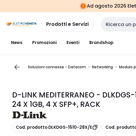
Vai alla
Vai
Ad agosto 2026 Elett
navigazione
alla
pagina
Prodotti e Servizi
Cerca input
News
Promozioni
Eventi
Brandshop
Soluzioni connesse - Datacom
Networking
Modulo p
D-LINK MEDITERRANEO - DLKDGS-
24 X 1GB, 4 X SFP+, RACK
copia
copia
Cod. prodotto DLKDGS-1510-28X/E
Cod. produtt