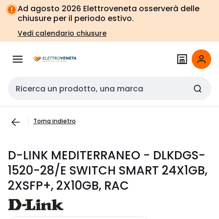
Vai alla
Vai
Ad agosto 2026 Elettroveneta osserverà delle
navigazione
alla
chiusure per il periodo estivo.
pagina
Vedi calendario chiusure
Cerca input
Torna indietro
D-LINK MEDITERRANEO - DLKDGS-
1520-28/E SWITCH SMART 24X1GB,
2XSFP+, 2X10GB, RAC