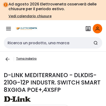
Vai alla
Vai
Ad agosto 2026 Elettroveneta osserverà delle
navigazione
alla
chiusure per il periodo estivo.
pagina
Vedi calendario chiusure
Cerca input
Torna indietro
D-LINK MEDITERRANEO - DLKDIS-
210G-12P INDUSTR. SWITCH SMART
8XGIGA POE+,4XSFP