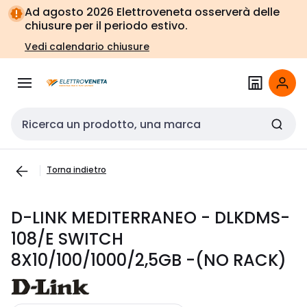
Vai alla
Vai
Ad agosto 2026 Elettroveneta osserverà delle
navigazione
alla
chiusure per il periodo estivo.
pagina
Vedi calendario chiusure
Cerca input
Torna indietro
D-LINK MEDITERRANEO - DLKDMS-
108/E SWITCH
8X10/100/1000/2,5GB -(NO RACK)