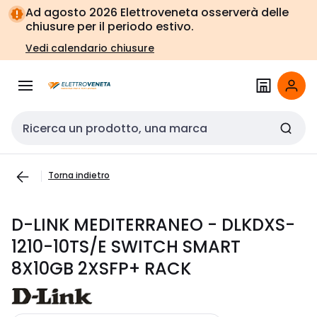
Vai alla
Vai
Ad agosto 2026 Elettroveneta osserverà delle
navigazione
alla
chiusure per il periodo estivo.
pagina
Vedi calendario chiusure
Cerca input
Torna indietro
D-LINK MEDITERRANEO - DLKDXS-
1210-10TS/E SWITCH SMART
8X10GB 2XSFP+ RACK