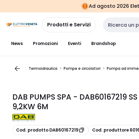
Vai alla
Vai
Ad agosto 2026 Elett
navigazione
alla
pagina
Prodotti e Servizi
Cerca input
News
Promozioni
Eventi
Brandshop
Termoidraulica
Pompe e circolatori
Pompa ad immers
DAB PUMPS SPA - DAB60167219 SS
9,2KW 6M
copia
copia
Cod. prodotto DAB60167219
Cod. produttore 601