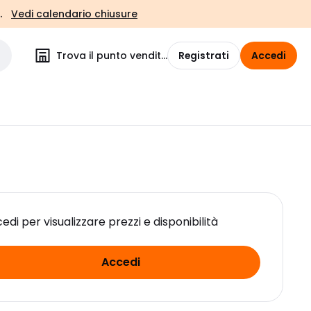
.
Vedi calendario chiusure
Trova il punto vendita
Registrati
Accedi
edi per visualizzare prezzi e disponibilità
Accedi