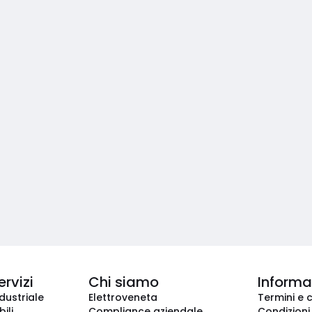
ervizi
Chi siamo
Informaz
dustriale
Elettroveneta
Termini e 
ili
Compliance aziendale
Condizioni