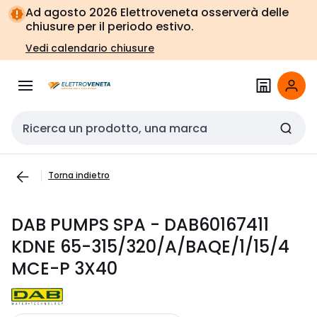
Vai alla
Vai
Ad agosto 2026 Elettroveneta osserverà delle
navigazione
alla
chiusure per il periodo estivo.
pagina
Vedi calendario chiusure
Cerca input
Torna indietro
DAB PUMPS SPA - DAB60167411
KDNE 65-315/320/A/BAQE/1/15/4
MCE-P 3X40