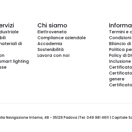
ervizi
Chi siamo
Informaz
dustriale
Elettroveneta
Termini e 
ili
Compliance aziendale
Condizioni
ateriali di
Accademia
Bilancio di
Sostenibilità
Politica pe
ion
Lavora con noi
Policy di D
smart lighting
Inclusione 
sse
Certificato
Certificato
genere
Certificat
 Navigazione Interna, 48 - 35129 Padova |Tel. 049 981 4611 | Capitale Soci