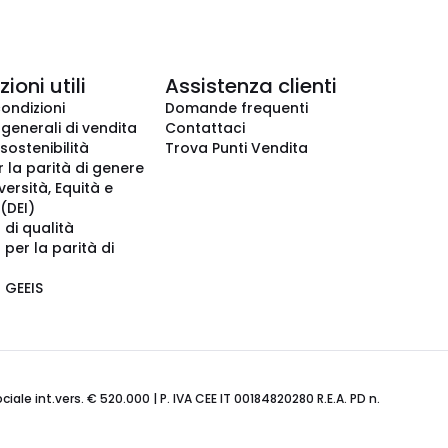
ioni utili
Assistenza clienti
condizioni
Domande frequenti
 generali di vendita
Contattaci
 sostenibilità
Trova Punti Vendita
r la parità di genere
iversità, Equità e
(DEI)
 di qualità
 per la parità di
o GEEIS
ale int.vers. € 520.000 | P. IVA CEE IT 00184820280 R.E.A. PD n.