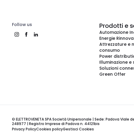
Follow us
Prodotti e s
Automazione In
Energie Rinnovab
Attrezzature e m
consumo
Power distribut
Illuminazione e 
Soluzioni conne
Green Offer
© ELETTROVENETA SPA Società Unipersonale | Sede: Padova Viale della
248977 | Registro Imprese di Padova n. 44121bis
Privacy Policy
Cookies policy
Gestisci Cookies