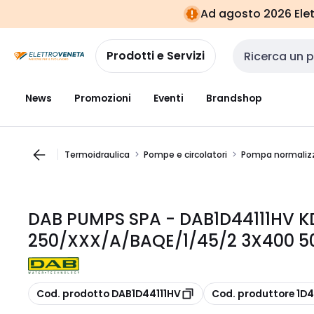
Vai alla
Vai
Ad agosto 2026 Elett
navigazione
alla
pagina
Prodotti e Servizi
Cerca input
News
Promozioni
Eventi
Brandshop
Termoidraulica
Pompe e circolatori
Pompa normaliz
DAB PUMPS SPA - DAB1D44111HV K
250/XXX/A/BAQE/1/45/2 3X400 50
copia
copia
Cod. prodotto DAB1D44111HV
Cod. produttore 1D4