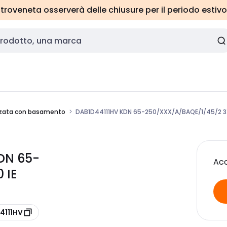
roveneta osserverà delle chiusure per il periodo estivo
zata con basamento
DAB1D44111HV KDN 65-250/XXX/A/BAQE/1/45/2 3
DN 65-
Acc
 IE
4111HV