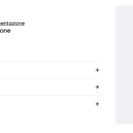
entazione
ione