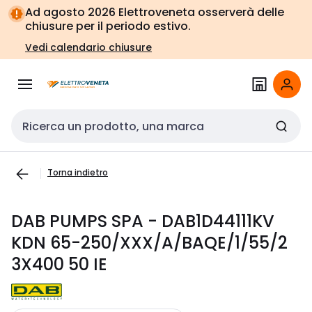
Vai alla
Vai
Ad agosto 2026 Elettroveneta osserverà delle
navigazione
alla
chiusure per il periodo estivo.
pagina
Vedi calendario chiusure
Cerca input
Torna indietro
DAB PUMPS SPA - DAB1D44111KV
KDN 65-250/XXX/A/BAQE/1/55/2
3X400 50 IE