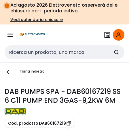
Vai alla
Vai
Ad agosto 2026 Elettroveneta osserverà delle
navigazione
alla
chiusure per il periodo estivo.
pagina
Vedi calendario chiusure
Cerca input
Torna indietro
DAB PUMPS SPA - DAB60167219 SS
6 C11 PUMP END 3GAS-9,2KW 6M
copia
Cod. prodotto DAB60167219