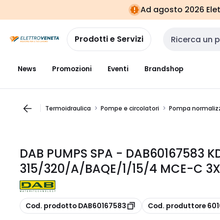
Vai alla
Vai
Ad agosto 2026 Elett
navigazione
alla
pagina
Prodotti e Servizi
Cerca input
News
Promozioni
Eventi
Brandshop
Termoidraulica
Pompe e circolatori
Pompa normaliz
DAB PUMPS SPA - DAB60167583 K
315/320/A/BAQE/1/15/4 MCE-C 3
copia
copia
Cod. prodotto DAB60167583
Cod. produttore 60