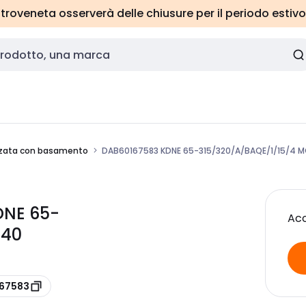
roveneta osserverà delle chiusure per il periodo estivo
zata con basamento
DAB60167583 KDNE 65-315/320/A/BAQE/1/15/4 
DNE 65-
Acc
X40
167583