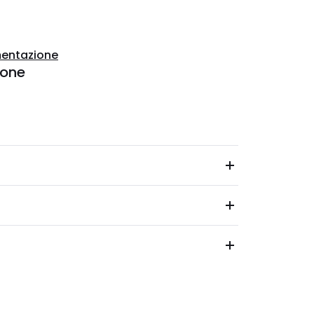
entazione
ione