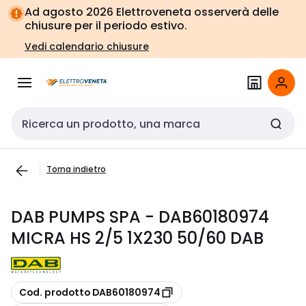
Vai alla
Vai
Ad agosto 2026 Elettroveneta osserverà delle
navigazione
alla
chiusure per il periodo estivo.
pagina
Vedi calendario chiusure
Cerca input
Torna indietro
DAB PUMPS SPA - DAB60180974
MICRA HS 2/5 1X230 50/60 DAB
copia
Cod. prodotto DAB60180974