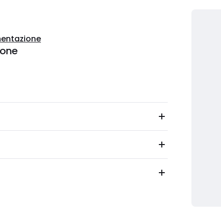
entazione
ione