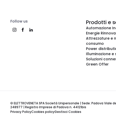
Follow us
Prodotti e s
Automazione In
Energie Rinnovab
Attrezzature e m
consumo
Power distribut
Illuminazione e 
Soluzioni conne
Green Offer
© ELETTROVENETA SPA Società Unipersonale | Sede: Padova Viale della
248977 | Registro Imprese di Padova n. 44121bis
Privacy Policy
Cookies policy
Gestisci Cookies