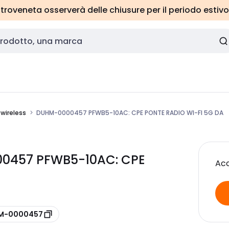
roveneta osserverà delle chiusure per il periodo estivo
wireless
DUHM-0000457 PFWB5-10AC: CPE PONTE RADIO WI-FI 5G DA
0457 PFWB5-10AC: CPE
Acc
 M-0000457