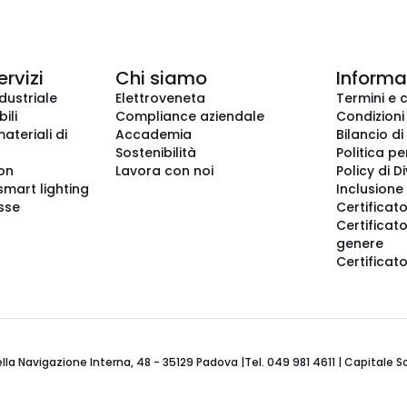
ervizi
Chi siamo
Informaz
dustriale
Elettroveneta
Termini e 
ili
Compliance aziendale
Condizioni
ateriali di
Accademia
Bilancio di
Sostenibilità
Politica pe
ion
Lavora con noi
Policy di D
smart lighting
Inclusione 
sse
Certificato
Certificato
genere
Certificat
 Navigazione Interna, 48 - 35129 Padova |Tel. 049 981 4611 | Capitale Soci