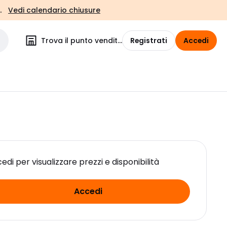
.
Vedi calendario chiusure
Trova il punto vendita
Registrati
Accedi
edi per visualizzare prezzi e disponibilità
Accedi