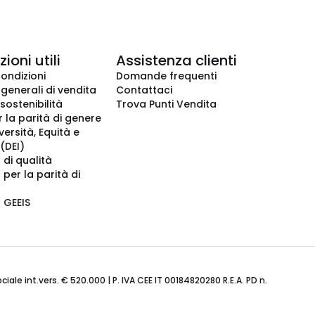
ioni utili
Assistenza clienti
condizioni
Domande frequenti
 generali di vendita
Contattaci
 sostenibilità
Trova Punti Vendita
r la parità di genere
iversità, Equità e
(DEI)
 di qualità
 per la parità di
o GEEIS
ale int.vers. € 520.000 | P. IVA CEE IT 00184820280 R.E.A. PD n.