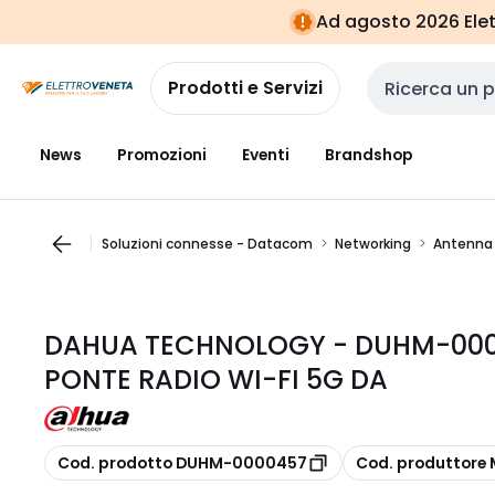
Vai alla
Vai
Ad agosto 2026 Elett
navigazione
alla
pagina
Prodotti e Servizi
Cerca input
News
Promozioni
Eventi
Brandshop
Soluzioni connesse - Datacom
Networking
Antenna 
DAHUA TECHNOLOGY - DUHM-000
PONTE RADIO WI-FI 5G DA
copia
copia
Cod. prodotto DUHM-0000457
Cod. produttore