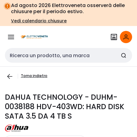
Vai alla
Vai
Ad agosto 2026 Elettroveneta osserverà delle
navigazione
alla
chiusure per il periodo estivo.
pagina
Vedi calendario chiusure
Cerca input
Torna indietro
DAHUA TECHNOLOGY - DUHM-
0038188 HDV-403WD: HARD DISK
SATA 3.5 DA 4 TB S