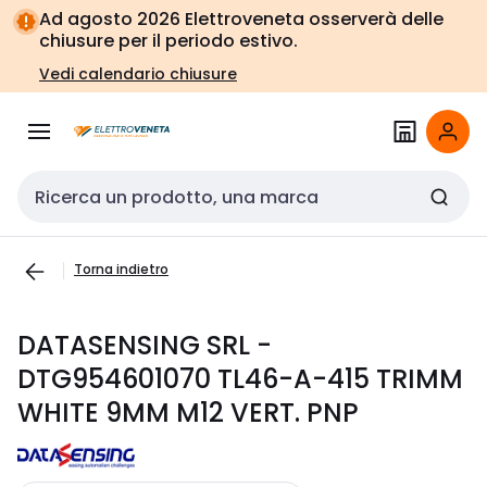
Vai alla
Vai
Ad agosto 2026 Elettroveneta osserverà delle
navigazione
alla
chiusure per il periodo estivo.
pagina
Vedi calendario chiusure
Cerca input
Torna indietro
DATASENSING SRL -
DTG954601070 TL46-A-415 TRIMM
WHITE 9MM M12 VERT. PNP