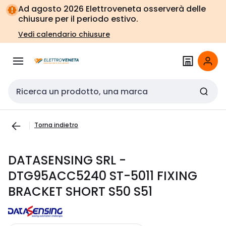
Vai alla
Vai
Ad agosto 2026 Elettroveneta osserverà delle
navigazione
alla
chiusure per il periodo estivo.
pagina
Vedi calendario chiusure
Cerca input
Torna indietro
DATASENSING SRL -
DTG95ACC5240 ST-5011 FIXING
BRACKET SHORT S50 S51