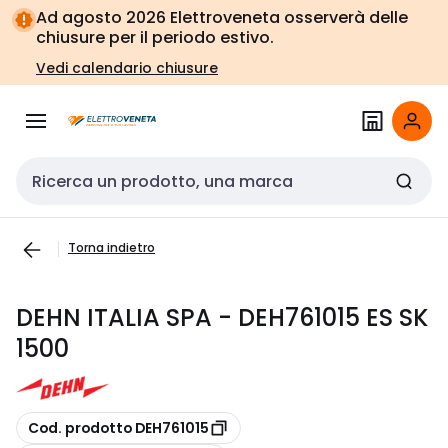
Vai alla
Vai
Ad agosto 2026 Elettroveneta osserverà delle
navigazione
alla
chiusure per il periodo estivo.
pagina
Vedi calendario chiusure
Cerca input
Torna indietro
DEHN ITALIA SPA - DEH761015 ES SK
1500
copia
Cod. prodotto DEH761015