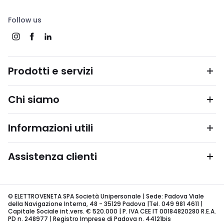
Follow us
Prodotti e servizi
Chi siamo
Informazioni utili
Assistenza clienti
© ELETTROVENETA SPA Società Unipersonale | Sede: Padova Viale
della Navigazione Interna, 48 - 35129 Padova |Tel. 049 981 4611 |
Capitale Sociale int.vers. € 520.000 | P. IVA CEE IT 00184820280 R.E.A.
PD n. 248977 | Registro Imprese di Padova n. 44121bis