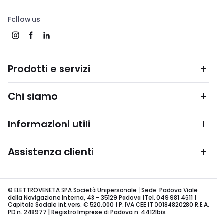
Follow us
Prodotti e servizi
Chi siamo
Informazioni utili
Assistenza clienti
© ELETTROVENETA SPA Società Unipersonale | Sede: Padova Viale
della Navigazione Interna, 48 - 35129 Padova |Tel. 049 981 4611 |
Capitale Sociale int.vers. € 520.000 | P. IVA CEE IT 00184820280 R.E.A.
PD n. 248977 | Registro Imprese di Padova n. 44121bis