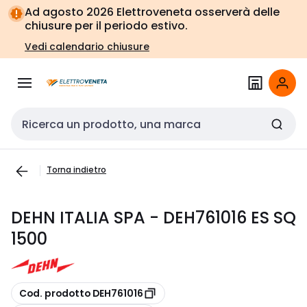
Vai alla
Vai
Ad agosto 2026 Elettroveneta osserverà delle
navigazione
alla
chiusure per il periodo estivo.
pagina
Vedi calendario chiusure
Cerca input
Torna indietro
DEHN ITALIA SPA - DEH761016 ES SQ
1500
copia
Cod. prodotto DEH761016