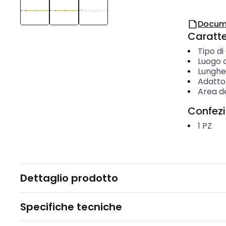
Docum
Caratter
Tipo d
Luogo 
Lunghe
Adatto 
Area de
Confez
1
PZ
Dettaglio prodotto
Specifiche tecniche