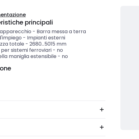
entazione
istiche principali
i apparecchio
-
Barra messa a terra
d'impiego
-
Impianti esterni
zza totale
-
2680...5015
mm
per sistemi ferroviari
-
no
lla maniglia estensibile
-
no
ione