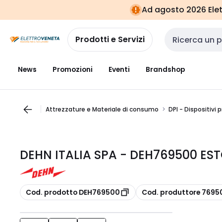
Vai alla
Vai
Ad agosto 2026 Elett
navigazione
alla
pagina
Prodotti e Servizi
Cerca input
News
Promozioni
Eventi
Brandshop
Attrezzature e Materiale di consumo
DPI - Dispositivi 
DEHN ITALIA SPA - DEH769500 ES
copia
copia
Cod. prodotto DEH769500
Cod. produttore 7695