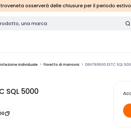
roveneta osserverà delle chiusure per il periodo estivo
protezione individuale
Fioretto di manovra
DEH769500 ESTC SQL 50
TC SQL 5000
Acc
00