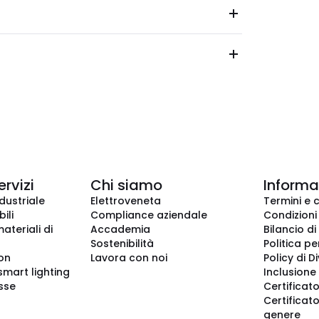
ervizi
Chi siamo
Informaz
dustriale
Elettroveneta
Termini e 
ili
Compliance aziendale
Condizioni
ateriali di
Accademia
Bilancio di
Sostenibilità
Politica pe
ion
Lavora con noi
Policy di D
smart lighting
Inclusione 
sse
Certificato
Certificato
genere