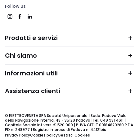
Follow us
Prodotti e servizi
Chi siamo
Informazioni utili
Assistenza clienti
© ELETTROVENETA SPA Società Unipersonale | Sede: Padova Viale
della Navigazione Interna, 48 - 35129 Padova |Tel. 049 981 4611 |
Capitale Sociale int.vers. € 520.000 | P. IVA CEE IT 00184820280 R.E.A.
PD n. 248977 | Registro Imprese di Padova n. 44121bis
Privacy Policy
Cookies policy
Gestisci Cookies