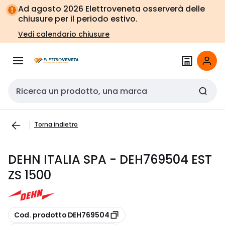
Vai alla
Vai
Ad agosto 2026 Elettroveneta osserverà delle
navigazione
alla
chiusure per il periodo estivo.
pagina
Vedi calendario chiusure
Cerca input
Torna indietro
DEHN ITALIA SPA - DEH769504 EST
ZS 1500
copia
Cod. prodotto DEH769504