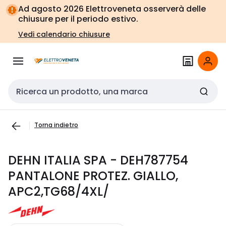
Vai alla
Vai
Ad agosto 2026 Elettroveneta osserverà delle
navigazione
alla
chiusure per il periodo estivo.
pagina
Vedi calendario chiusure
Cerca input
Torna indietro
DEHN ITALIA SPA - DEH787754
PANTALONE PROTEZ. GIALLO,
APC2,TG68/4XL/