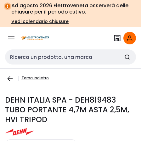
Vai alla
Vai
Ad agosto 2026 Elettroveneta osserverà delle
navigazione
alla
chiusure per il periodo estivo.
pagina
Vedi calendario chiusure
Cerca input
Torna indietro
DEHN ITALIA SPA - DEH819483
TUBO PORTANTE 4,7M ASTA 2,5M,
HVI TRIPOD