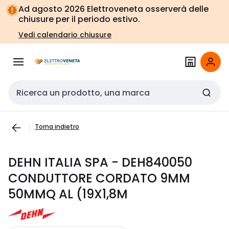
Vai alla
Vai
Ad agosto 2026 Elettroveneta osserverà delle
navigazione
alla
chiusure per il periodo estivo.
pagina
Vedi calendario chiusure
Cerca input
Torna indietro
DEHN ITALIA SPA - DEH840050
CONDUTTORE CORDATO 9MM
50MMQ AL (19X1,8M