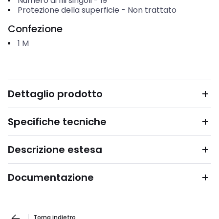
Numero di fili singoli
-
19
Protezione della superficie
-
Non trattato
Confezione
1
M
Dettaglio prodotto
Specifiche tecniche
Descrizione estesa
Documentazione
Torna indietro