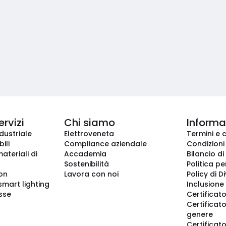
ervizi
Chi siamo
Informaz
dustriale
Elettroveneta
Termini e 
ili
Compliance aziendale
Condizioni
ateriali di
Accademia
Bilancio di
Sostenibilità
Politica pe
ion
Lavora con noi
Policy di D
smart lighting
Inclusione 
sse
Certificato
Certificato
genere
Certificat