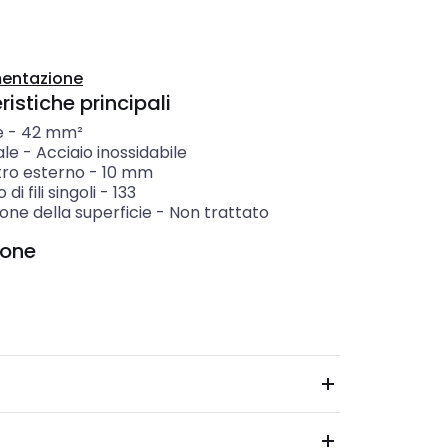
entazione
istiche principali
e
-
42
mm²
ale
-
Acciaio inossidabile
ro esterno
-
10
mm
i fili singoli
-
133
one della superficie
-
Non trattato
ione