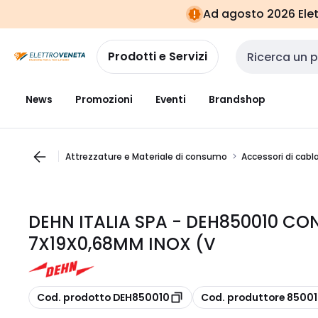
Vai alla
Vai
Ad agosto 2026 Elett
navigazione
alla
pagina
Prodotti e Servizi
Cerca input
News
Promozioni
Eventi
Brandshop
Attrezzature e Materiale di consumo
Accessori di cabl
DEHN ITALIA SPA - DEH850010 C
7X19X0,68MM INOX (V
copia
copia
Cod. prodotto DEH850010
Cod. produttore 8500