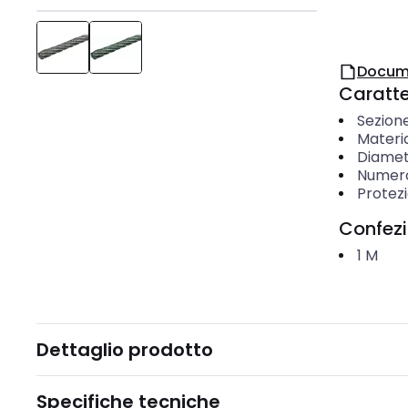
Docum
Caratter
Sezion
Materi
Diamet
Numero d
Protezi
Confez
1
M
Dettaglio prodotto
Specifiche tecniche