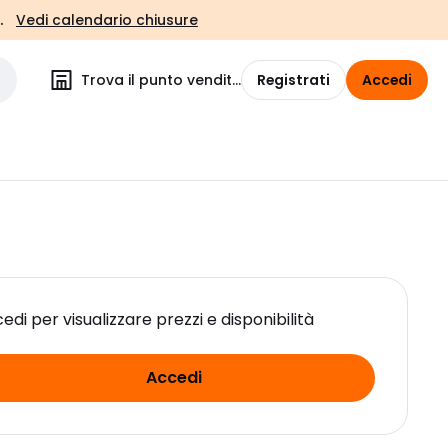
.
Vedi calendario chiusure
Trova il punto vendita
Registrati
Accedi
edi per visualizzare prezzi e disponibilità
Accedi