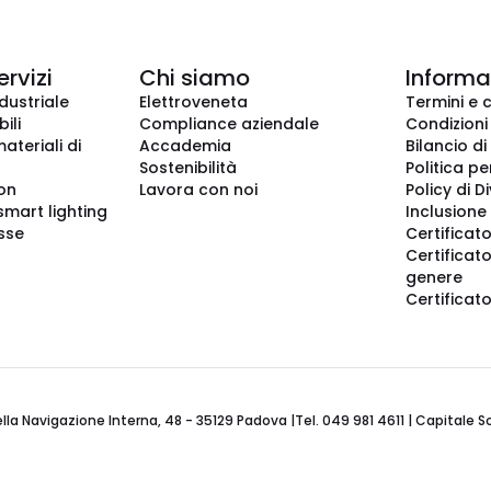
ervizi
Chi siamo
Informaz
dustriale
Elettroveneta
Termini e 
ili
Compliance aziendale
Condizioni
ateriali di
Accademia
Bilancio di
Sostenibilità
Politica pe
ion
Lavora con noi
Policy di D
smart lighting
Inclusione 
sse
Certificato
Certificato
genere
Certificat
 Navigazione Interna, 48 - 35129 Padova |Tel. 049 981 4611 | Capitale Soci