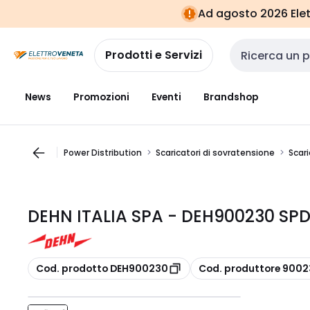
Vai alla
Vai
Ad agosto 2026 Elett
navigazione
alla
pagina
Prodotti e Servizi
Cerca input
News
Promozioni
Eventi
Brandshop
Power Distribution
Scaricatori di sovratensione
Scari
DEHN ITALIA SPA - DEH900230 SPD 
copia
copia
Cod. prodotto DEH900230
Cod. produttore 900