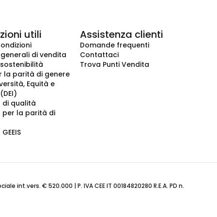
ioni utili
Assistenza clienti
condizioni
Domande frequenti
 generali di vendita
Contattaci
 sostenibilità
Trova Punti Vendita
r la parità di genere
iversità, Equità e
(DEI)
 di qualità
 per la parità di
o GEEIS
ale int.vers. € 520.000 | P. IVA CEE IT 00184820280 R.E.A. PD n.