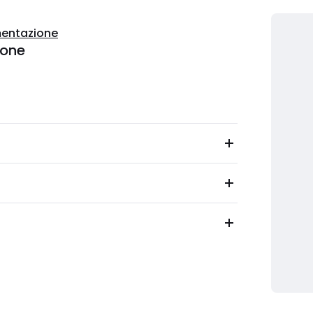
entazione
ione