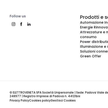
Follow us
Prodotti e s
Automazione In
Energie Rinnovab
Attrezzature e m
consumo
Power distribut
Illuminazione e 
Soluzioni conne
Green Offer
© ELETTROVENETA SPA Società Unipersonale | Sede: Padova Viale della
248977 | Registro Imprese di Padova n. 44121bis
Privacy Policy
Cookies policy
Gestisci Cookies