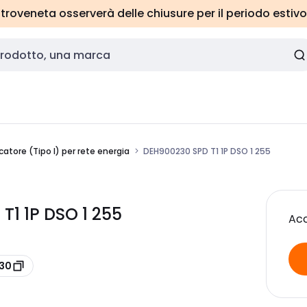
roveneta osserverà delle chiusure per il periodo estivo
catore (Tipo I) per rete energia
DEH900230 SPD T1 1P DSO 1 255
T1 1P DSO 1 255
Acc
230