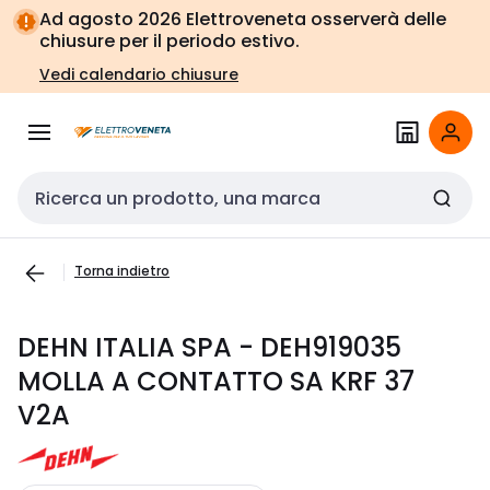
Vai alla
Vai
Ad agosto 2026 Elettroveneta osserverà delle
navigazione
alla
chiusure per il periodo estivo.
pagina
Vedi calendario chiusure
Cerca input
Torna indietro
DEHN ITALIA SPA - DEH919035
MOLLA A CONTATTO SA KRF 37
V2A