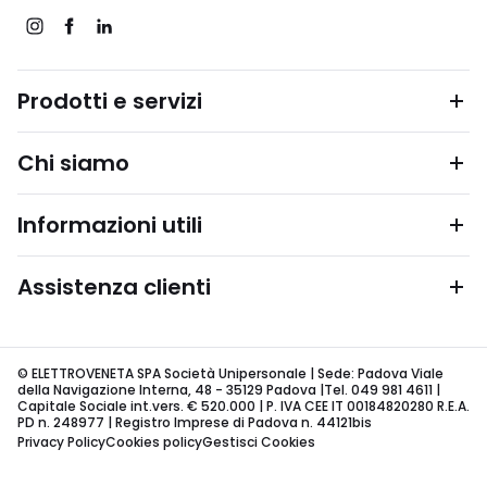
Prodotti e servizi
Chi siamo
Informazioni utili
Assistenza clienti
© ELETTROVENETA SPA Società Unipersonale | Sede: Padova Viale
della Navigazione Interna, 48 - 35129 Padova |Tel. 049 981 4611 |
Capitale Sociale int.vers. € 520.000 | P. IVA CEE IT 00184820280 R.E.A.
PD n. 248977 | Registro Imprese di Padova n. 44121bis
Privacy Policy
Cookies policy
Gestisci Cookies