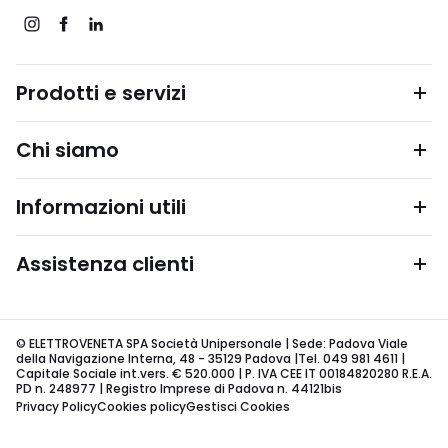
Prodotti e servizi
Chi siamo
Informazioni utili
Assistenza clienti
© ELETTROVENETA SPA Società Unipersonale | Sede: Padova Viale
della Navigazione Interna, 48 - 35129 Padova |Tel. 049 981 4611 |
Capitale Sociale int.vers. € 520.000 | P. IVA CEE IT 00184820280 R.E.A.
PD n. 248977 | Registro Imprese di Padova n. 44121bis
Privacy Policy
Cookies policy
Gestisci Cookies