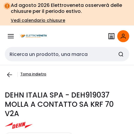
Vai alla
Vai
Ad agosto 2026 Elettroveneta osserverà delle
navigazione
alla
chiusure per il periodo estivo.
pagina
Vedi calendario chiusure
Cerca input
Torna indietro
DEHN ITALIA SPA - DEH919037
MOLLA A CONTATTO SA KRF 70
V2A