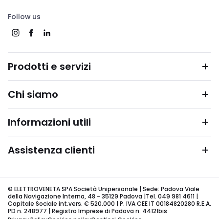
Follow us
Prodotti e servizi
Chi siamo
Informazioni utili
Assistenza clienti
© ELETTROVENETA SPA Società Unipersonale | Sede: Padova Viale
della Navigazione Interna, 48 - 35129 Padova |Tel. 049 981 4611 |
Capitale Sociale int.vers. € 520.000 | P. IVA CEE IT 00184820280 R.E.A.
PD n. 248977 | Registro Imprese di Padova n. 44121bis