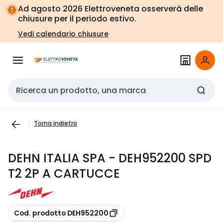
Vai alla
Vai
Ad agosto 2026 Elettroveneta osserverà delle
navigazione
alla
chiusure per il periodo estivo.
pagina
Vedi calendario chiusure
Cerca input
Torna indietro
DEHN ITALIA SPA - DEH952200 SPD
T2 2P A CARTUCCE
copia
Cod. prodotto DEH952200