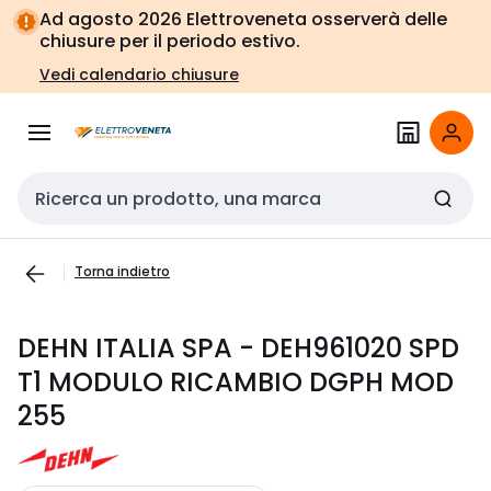
Vai alla
Vai
Ad agosto 2026 Elettroveneta osserverà delle
navigazione
alla
chiusure per il periodo estivo.
pagina
Vedi calendario chiusure
Cerca input
Torna indietro
DEHN ITALIA SPA - DEH961020 SPD
T1 MODULO RICAMBIO DGPH MOD
255