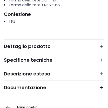
Forma della rete DC
-
no
Forma della rete TN-S
-
no
Confezione
1
PZ
Dettaglio prodotto
Specifiche tecniche
Descrizione estesa
Documentazione
Torna indietro