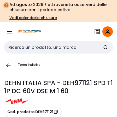
Vai alla
Vai
Ad agosto 2026 Elettroveneta osserverà delle
navigazione
alla
chiusure per il periodo estivo.
pagina
Vedi calendario chiusure
Cerca input
Torna indietro
DEHN ITALIA SPA - DEH971121 SPD T1
1P DC 60V DSE M 1 60
copia
Cod. prodotto DEH971121